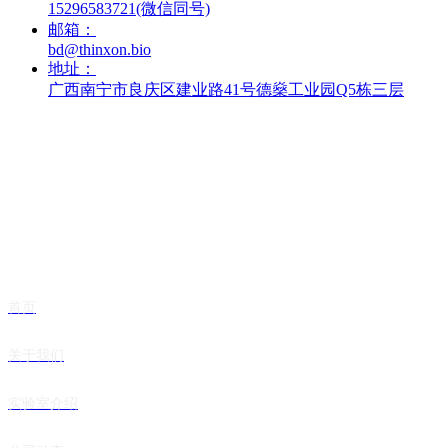
15296583721(微信同号)
邮箱：
bd@thinxon.bio
地址：
广西南宁市良庆区建业路41号德燊工业园Q5栋三层
快捷导航
首页
关于我们
实验室介绍