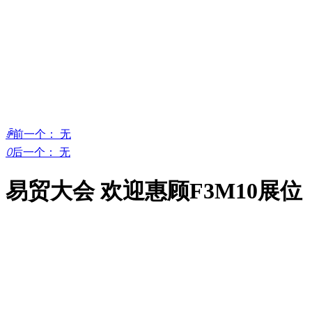
ꄴ
前一个：
无
ꄲ
后一个：
无
易贸大会 欢迎惠顾F3M10展位